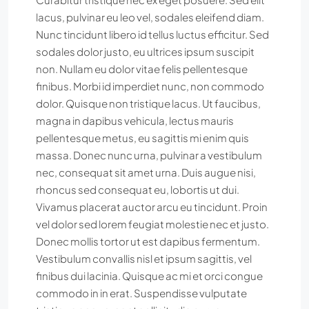
lacus, pulvinar eu leo vel, sodales eleifend diam.
Nunc tincidunt libero id tellus luctus efficitur. Sed
sodales dolor justo, eu ultrices ipsum suscipit
non. Nullam eu dolor vitae felis pellentesque
finibus. Morbi id imperdiet nunc, non commodo
dolor. Quisque non tristique lacus. Ut faucibus,
magna in dapibus vehicula, lectus mauris
pellentesque metus, eu sagittis mi enim quis
massa. Donec nunc urna, pulvinar a vestibulum
nec, consequat sit amet urna. Duis augue nisi,
rhoncus sed consequat eu, lobortis ut dui.
Vivamus placerat auctor arcu eu tincidunt. Proin
vel dolor sed lorem feugiat molestie nec et justo.
Donec mollis tortor ut est dapibus fermentum.
Vestibulum convallis nisl et ipsum sagittis, vel
finibus dui lacinia. Quisque ac mi et orci congue
commodo in in erat. Suspendisse vulputate