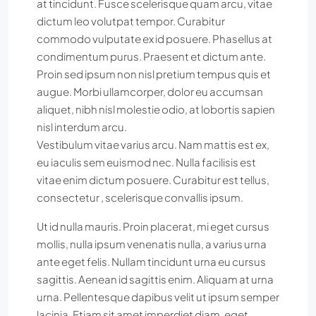
at tincidunt. Fusce scelerisque quam arcu, vitae
dictum leo volutpat tempor. Curabitur
commodo vulputate ex id posuere. Phasellus at
condimentum purus. Praesent et dictum ante.
Proin sed ipsum non nisl pretium tempus quis et
augue. Morbi ullamcorper, dolor eu accumsan
aliquet, nibh nisl molestie odio, at lobortis sapien
nisl interdum arcu.
Vestibulum vitae varius arcu. Nam mattis est ex,
eu iaculis sem euismod nec. Nulla facilisis est
vitae enim dictum posuere. Curabitur est tellus,
consectetur , scelerisque convallis ipsum.
Ut id nulla mauris. Proin placerat, mi eget cursus
mollis, nulla ipsum venenatis nulla, a varius urna
ante eget felis. Nullam tincidunt urna eu cursus
sagittis. Aenean id sagittis enim. Aliquam at urna
urna. Pellentesque dapibus velit ut ipsum semper
lacinia. Etiam sit amet imperdiet diam, eget