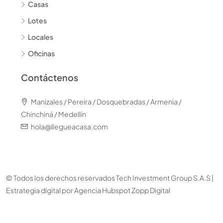
Casas
Lotes
Locales
Oficinas
Contáctenos
Manizales / Pereira / Dosquebradas / Armenia /
Chinchiná / Medellín
hola@llegueacasa.com
© Todos los derechos reservados Tech Investment Group S.A.S |
Estrategia digital por
Agencia Hubspot Zopp Digital