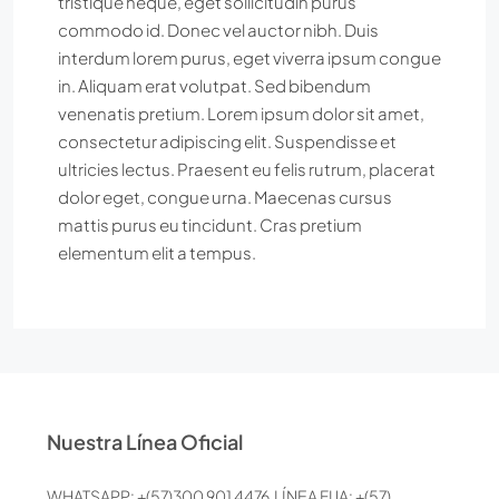
tristique neque, eget sollicitudin purus
commodo id. Donec vel auctor nibh. Duis
interdum lorem purus, eget viverra ipsum congue
in. Aliquam erat volutpat. Sed bibendum
venenatis pretium. Lorem ipsum dolor sit amet,
consectetur adipiscing elit. Suspendisse et
ultricies lectus. Praesent eu felis rutrum, placerat
dolor eget, congue urna. Maecenas cursus
mattis purus eu tincidunt. Cras pretium
elementum elit a tempus.
Nuestra Línea Oficial
WHATSAPP: +(57)300 901 4476 LÍNEA FIJA: +(57)