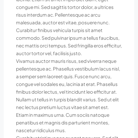
congue mi. Sed sagittis tortor dolor, a ultrices
risus interdum ac. Pellentesque ac arcu
malesuada, auctor est vitae, posuere nunc.
Curabitur finibus vehicula turpis sit amet
commodo. Sed pulvinar ipsum a tellus faucibus,
nec mattis orci tempus. Sed fringilla eros efficitur,
auctor tortor vel, facilisis justo.
Vivamus auctor mauris risus, sed viverra neque
pellentesque ac. Phasellus vestibulum lacus nisl,
a semper sem laoreet quis. Fusce nunc arcu,
congue vel sodales eu, lacinia at erat. Phasellus
finibus dolor lectus, vel tincidunt leo efficitur at.
Nullam ut tellus in turpis blandit varius. Sed ut elit
nec lectus pretium luctus vitae sit amet est.
Etiam in maximus urna. Cum sociis natoque
penatibus et magnis dis parturient montes,
nascetur ridiculus mus.
Curabitur tristique nec ex eget posuere. Sed elit