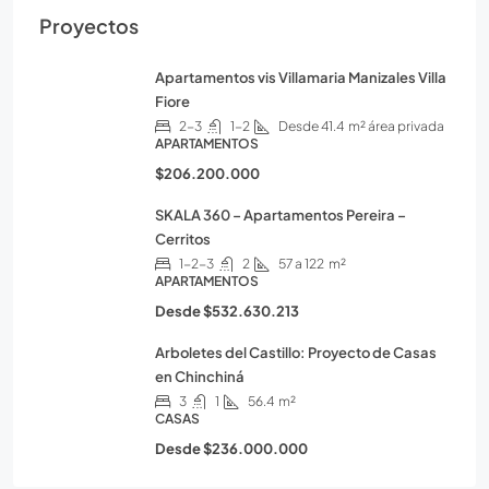
Proyectos
Apartamentos vis Villamaria Manizales Villa
Fiore
2-3
1-2
Desde 41.4
m² área privada
APARTAMENTOS
$206.200.000
SKALA 360 – Apartamentos Pereira –
Cerritos
1-2-3
2
57 a 122
m²
APARTAMENTOS
Desde
$532.630.213
Arboletes del Castillo: Proyecto de Casas
en Chinchiná
3
1
56.4
m²
CASAS
Desde
$236.000.000