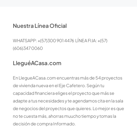
Nuestra Línea Oficial
WHATSAPP: +(57)300 901 4476 LÍNEA FIJA: +(57)
(606)347 0060
LleguéACasa.com
En LlegueACasa.com encuentras más de 54 proyectos
de vivienda nueva en el Eje Cafetero. Según tu
capacidad financiera eliges el proyecto que más se
adapte a tus necesidades y te agendamos cita en la sala
de negocios del proyectos que quieres. Lo mejor es que
no te cuesta más, ahorras muucho tiempo y tomas la
decisión de compra Informado.