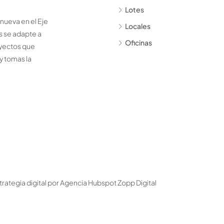
Lotes
ueva en el Eje
Locales
s se adapte a
Oficinas
oyectos que
y tomas la
rategia digital por
Agencia Hubspot Zopp Digital