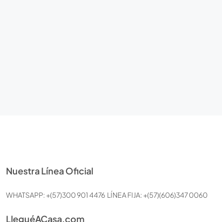
Nuestra Línea Oficial
WHATSAPP: +(57)300 901 4476 LÍNEA FIJA: +(57)(606)347 0060
LleguéACasa.com