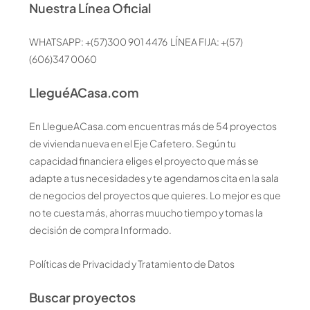
Nuestra Línea Oficial
WHATSAPP: +(57)300 901 4476 LÍNEA FIJA: +(57)
(606)347 0060
LleguéACasa.com
En LlegueACasa.com encuentras más de 54 proyectos
de vivienda nueva en el Eje Cafetero. Según tu
capacidad financiera eliges el proyecto que más se
adapte a tus necesidades y te agendamos cita en la sala
de negocios del proyectos que quieres. Lo mejor es que
no te cuesta más, ahorras muucho tiempo y tomas la
decisión de compra Informado.
Políticas de Privacidad y Tratamiento de Datos
Buscar proyectos