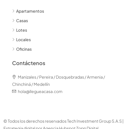
Apartamentos
Casas
Lotes
Locales
Oficinas
Contáctenos
Manizales / Pereira / Dosquebradas / Armenia /
Chinchiná / Medellín
hola@llegueacasa.com
© Todos los derechos reservados Tech Investment Group S.A.S |
Estrategia digital por
Agencia Hubspot Zopp Digital