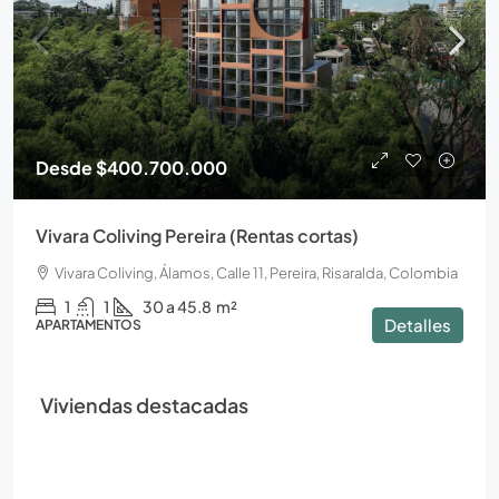
Desde
$400.700.000
Vivara Coliving Pereira (Rentas cortas)
Vivara Coliving, Álamos, Calle 11, Pereira, Risaralda, Colombia
1
1
30 a 45.8
m²
Detalles
APARTAMENTOS
Viviendas destacadas