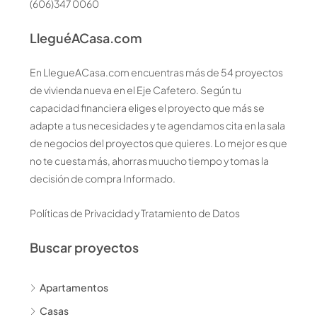
(606)347 0060
LleguéACasa.com
En LlegueACasa.com encuentras más de 54 proyectos
de vivienda nueva en el Eje Cafetero. Según tu
capacidad financiera eliges el proyecto que más se
adapte a tus necesidades y te agendamos cita en la sala
de negocios del proyectos que quieres. Lo mejor es que
no te cuesta más, ahorras muucho tiempo y tomas la
decisión de compra Informado.
Políticas de Privacidad y Tratamiento de Datos
Buscar proyectos
Apartamentos
Casas