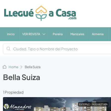
Inicio
VER REVISTA
Pereíra
Manizales
Armenia
Home
Bella Suiza
Bella Suiza
1 Propiedad
EXTERNO
NUEVA ETAPA