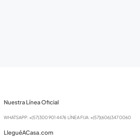
Nuestra Línea Oficial
WHATSAPP: +(57)300 901 4476 LÍNEA FIJA: +(57)(606)347 0060
LleguéACasa.com